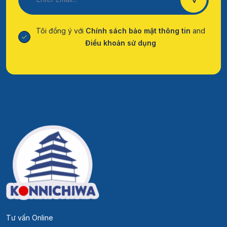
Tôi đồng ý với
Chính sách bảo mật thông tin
and
Điều khoản sử dụng
Tư vấn Online