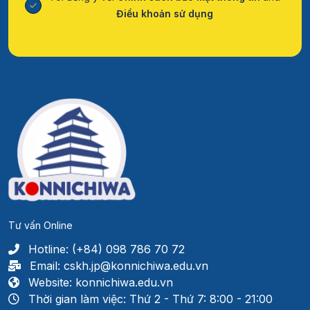
Điều khoản sử dụng
Tư vấn Online
Hotline: (+84) 098 786 70 72
Email: cskh.jp@konnichiwa.edu.vn
Website: konnichiwa.edu.vn
Thời gian làm việc: Thứ 2 - Thứ 7: 8:00 - 21:00