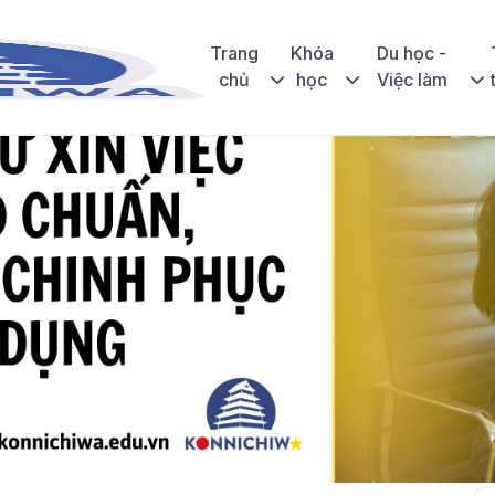
Trang
Khóa
Du học -
chủ
học
Việc làm