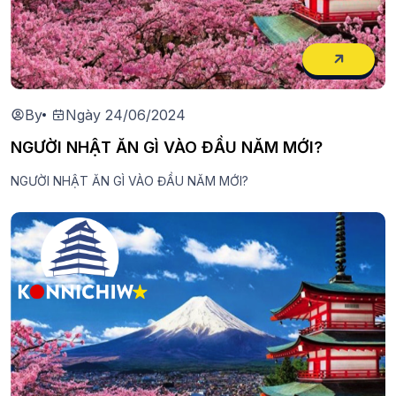
By
Ngày 24/06/2024
NGƯỜI NHẬT ĂN GÌ VÀO ĐẦU NĂM MỚI?
NGƯỜI NHẬT ĂN GÌ VÀO ĐẦU NĂM MỚI?