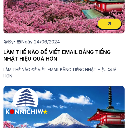
By
Ngày 24/06/2024
LÀM THẾ NÀO ĐỂ VIẾT EMAIL BẰNG TIẾNG
NHẬT HIỆU QUẢ HƠN
LÀM THẾ NÀO ĐỂ VIẾT EMAIL BẰNG TIẾNG NHẬT HIỆU QUẢ
HƠN