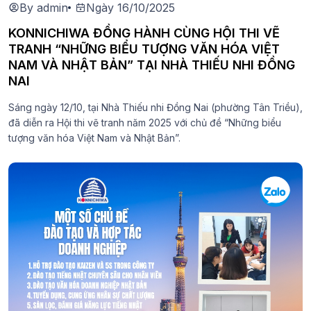
By admin
Ngày 16/10/2025
KONNICHIWA ĐỒNG HÀNH CÙNG HỘI THI VẼ
TRANH “NHỮNG BIỂU TƯỢNG VĂN HÓA VIỆT
NAM VÀ NHẬT BẢN” TẠI NHÀ THIẾU NHI ĐỒNG
NAI
Sáng ngày 12/10, tại Nhà Thiếu nhi Đồng Nai (phường Tân Triều),
đã diễn ra Hội thi vẽ tranh năm 2025 với chủ đề “Những biểu
tượng văn hóa Việt Nam và Nhật Bản”.