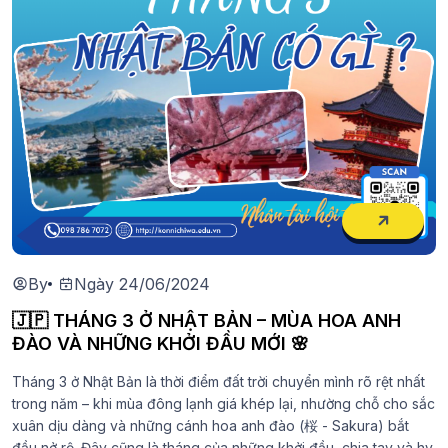
By
Ngày 24/06/2024
🇯🇵 THÁNG 3 Ở NHẬT BẢN – MÙA HOA ANH
ĐÀO VÀ NHỮNG KHỞI ĐẦU MỚI 🌸
Tháng 3 ở Nhật Bản là thời điểm đất trời chuyển mình rõ rệt nhất
trong năm – khi mùa đông lạnh giá khép lại, nhường chỗ cho sắc
xuân dịu dàng và những cánh hoa anh đào (桜 - Sakura) bắt
đầu nở rộ. Đây cũng là tháng của những khởi đầu, chia tay và hy