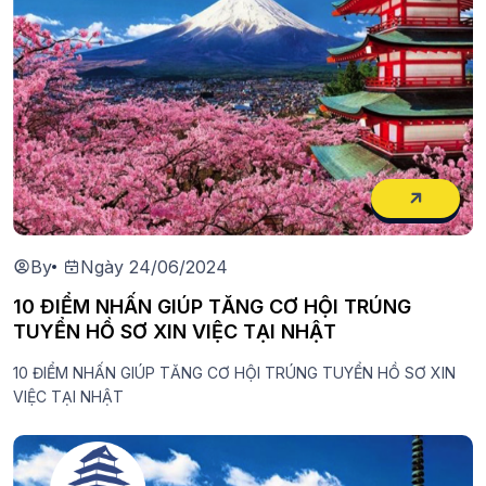
By
Ngày 24/06/2024
10 ĐIỂM NHẤN GIÚP TĂNG CƠ HỘI TRÚNG
TUYỂN HỒ SƠ XIN VIỆC TẠI NHẬT
10 ĐIỂM NHẤN GIÚP TĂNG CƠ HỘI TRÚNG TUYỂN HỒ SƠ XIN
VIỆC TẠI NHẬT