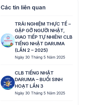
Các tin liên quan
át triển nhân lực và văn hóa doanh nghiệp
TRẢI NGHIỆM THỰC TẾ –
GẶP GỠ NGƯỜI NHẬT,
GIAO TIẾP TỰ NHIÊN! CLB
TIẾNG NHẬT DARUMA
(LẦN 2 – 2025)
Ngày 30 Tháng 5 Năm 2025
CLB TIẾNG NHẬT
DARUMA – BUỔI SINH
HOẠT LẦN 3
Ngày 30 Tháng 5 Năm 2025