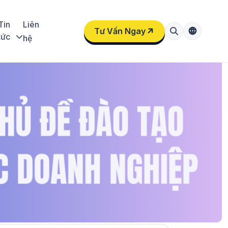
Tin
Liên
Tư Vấn Ngay
tức
hệ